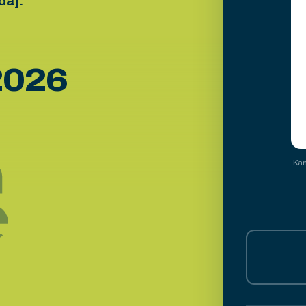
daj.
 2026
Kam