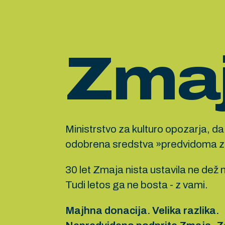
Zmaj
Ministrstvo za kulturo opozarja, d
odobrena sredstva »predvidoma z
30 let Zmaja nista ustavila ne dež 
Tudi letos ga ne bosta - z vami.
Majhna donacija. Velika razlika.