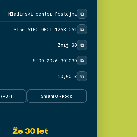
⧉
Mladinski center Postojna
⧉
SI56 6100 0001 1268 061
⧉
Zmaj 30
⧉
SI00 2026-303030
⧉
10,00 €
 (PDF)
Shrani QR kodo
Že 30 let