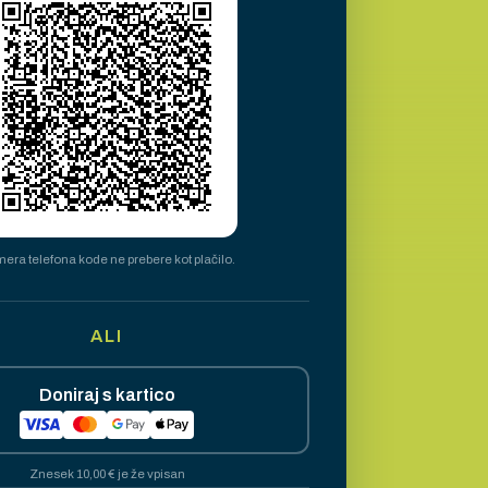
era telefona kode ne prebere kot plačilo.
ALI
Doniraj s kartico
Znesek 10,00 € je že vpisan