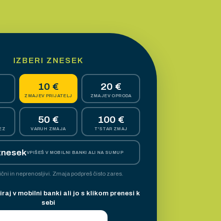
IZBERI ZNESEK
10 €
20 €
ZMAJEV PRIJATELJ
ZMAJEV OPRODA
50 €
100 €
EZ
VARUH ZMAJA
T'STAR ZMAJ
znesek
VPIŠEŠ V MOBILNI BANKI ALI NA SUMUP
ični in neprenosljivi. Zmaja podpreš čisto zares.
aj v mobilni banki ali jo s klikom prenesi k
sebi