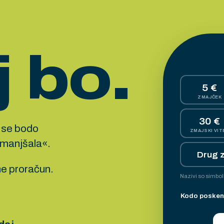
 bo.
5 €
ZMAJČEK
30 €
a se bodo
ZMAJSKI VIT
manjšala«.
Drug 
ne proračun.
Nazivi so simbol
Kodo poskenir